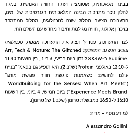
בבינה מלאכותית, אוטומציה ועתיד החוויה האנושית. בניגוד
לחלק ניכר מתרבות הבינה המלאכותית הגנרטיבית של ימינו,
התערוכה מציעה מסלול שונה לטכנולוגיה, מסלול המתמקד
בזיכרון אקולוגי, חוויה מגולמת וחיבור מחדש עם העולם החי.
אמנות, טכנולוגיה
תציג את התערוכה
'
פטריץ
לצד התערוכה,
Art, Tech & Nature: The Glitched
המקולקל
וטבע: הנשגב
לונדון ביום רביעי, 3 ביוני, בין השעות 11:40
SXSW
ב-
Sublime
"בניית
(שלב 2). היא תופיע גם בפאנל
Protein
ל-12:10 באולפני
עולם לחושים: כשאמנות פוגשת חוויה פוגשת מותג"
Worldbuilding for the Senses: When Art Meets
"
(
ביום חמישי, 4 ביוני, בין השעות
)
"
Experience Meets Brand
16:10 ל-16:50 במבשלת טרומן (שלב 1 של טרומן).
מדיה:
–
למידע נוסף
Alessandro Gallini