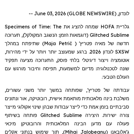
לונדון, June 03, 2026 (GLOBE NEWSWIRE) --
Specimens of Time: The
שמחה להציג את
HOFA
גלריית
תערוכה
(דוגמאות הזמן: הנשגב המקולקל),
Glitched Sublime
שתיפתח במהלך
)
Maja Petrić
(
'
פטריץ
חדשה של מאיה
לונדון 2026. ברגע שמעוצב יותר ויותר על ידי מהירות,
SXSW
אוטומציה וייצור דיגיטלי בלתי פוסק, התערוכה מציעה תפקיד
שונה לטכנולוגיה: מדיום למשמעות, תפיסה וחיבור מורגש עם
העולם הטבעי.
עבודתה
של
פטריץ
', שפותחה במשך יותר משני עשורים,
משלבת בינה מלאכותית מותאמת אישית, רובוטיקה, אור ונתונים
סביבתיים בזמן אמת כדי לייצר עבודות שבהן שינוי אקולוגי מייצר
פותחה בשיתוף
Glitched Sublime
צורה ישירות. היצירה
פעולה עם מדען הבינה המלאכותית
והרובוטיקן
מיכאי
, תוך שימוש בנתוני אקלים
)
Mihai Jalobeanu
(
ג'אלובאנו