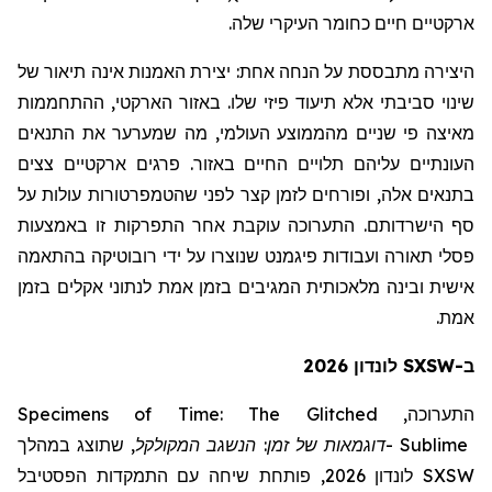
ארקטיים חיים כחומר העיקרי שלה.
היצירה מתבססת על הנחה אחת:
יצירת האמנות אינה תיאור של
שינוי סביבתי אלא תיעוד פיזי שלו. באזור הארקטי, ההתחממות
מאיצה פי שניים מהממוצע העולמי, מה שמערער את התנאים
העונתיים עליהם תלויים החיים באזור. פרגים ארקטיים צצים
בתנאים אלה, ופורחים לזמן קצר לפני שהטמפרטורות עולות על
סף הישרדותם. התערוכה עוקבת אחר התפרקות זו באמצעות
פסלי תאורה ועבודות פיגמנט שנוצרו על ידי רובוטיקה בהתאמה
אישית ובינה מלאכותית המגיבים בזמן אמת לנתוני אקלים בזמן
אמת.
ב-SXSW לונדון 2026
Specimens of Time: The Glitched
התערוכה,
שתוצג במהלך
,
המקולקל
דוגמאות של זמן: הנשגב
-
Sublime
לונדון 2026, פותחת שיחה עם התמקדות הפסטיבל
SXSW