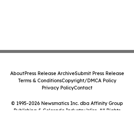
About
Press Release Archive
Submit Press Release
Terms & Conditions
Copyright/DMCA Policy
Privacy Policy
Contact
© 1995-2026 Newsmatics Inc. dba Affinity Group
Publishing & Colorado Industry Wire. All Rights
Reserved.
Cookie Settings / Your Privacy Choices