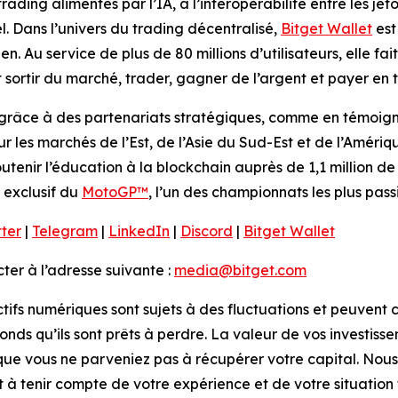
rading alimentés par l’IA, à l’interopérabilité entre les je
l. Dans l’univers du trading décentralisé,
Bitget Wallet
est
n. Au service de plus de 80 millions d’utilisateurs, elle fait
sortir du marché, trader, gagner de l’argent et payer en t
grâce à des partenariats stratégiques, comme en témoigne 
sur les marchés de l’Est, de l’Asie du Sud-Est et de l’Améri
utenir l’éducation à la blockchain auprès de 1,1 million de 
 exclusif du
MotoGP™
, l’un des championnats les plus pa
tter
|
Telegram
|
LinkedIn
|
Discord
|
Bitget Wallet
er à l’adresse suivante :
media@bitget.com
ctifs numériques sont sujets à des fluctuations et peuvent c
fonds qu’ils sont prêts à perdre. La valeur de vos investiss
 que vous ne parveniez pas à récupérer votre capital. Nous
et à tenir compte de votre expérience et de votre situatio