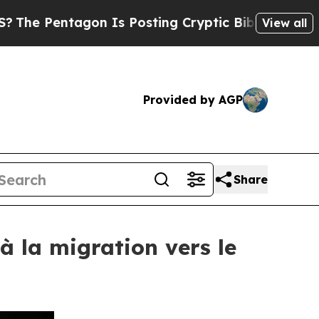
tagon Is Posting Cryptic Biblical Messages on S
View all
Provided by AGP
Share
à la migration vers le