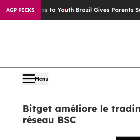
 Harms to Youth
Brazil Gives Parents Social Medi
AGP PICKS
Menu
Bitget améliore le tradi
réseau BSC