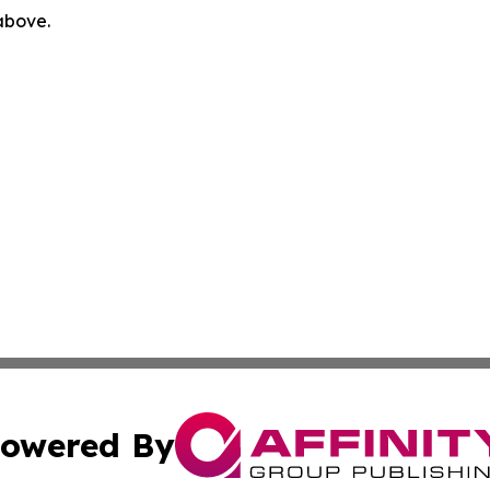
 above.
owered By