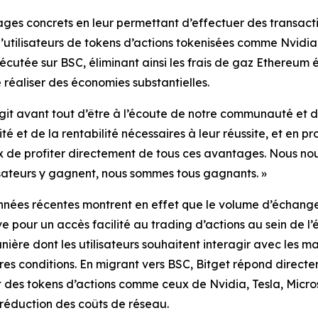
ges concrets en leur permettant d’effectuer des transactio
’utilisateurs de tokens d’actions tokenisées comme Nvidia
utée sur BSC, éliminant ainsi les frais de gaz Ethereum é
réaliser des économies substantielles.
’agit avant tout d’être à l’écoute de notre communauté et de
é et de la rentabilité nécessaires à leur réussite, et en p
x de profiter directement de tous ces avantages. Nous nous
sateurs y gagnent, nous sommes tous gagnants. »
nnées récentes montrent en effet que le volume d’échange
 pour un accès facilité au trading d’actions au sein de l
re dont les utilisateurs souhaitent interagir avec les march
res conditions. En migrant vers BSC, Bitget répond directem
nt des tokens d’actions comme ceux de Nvidia, Tesla, Micr
 réduction des coûts de réseau.