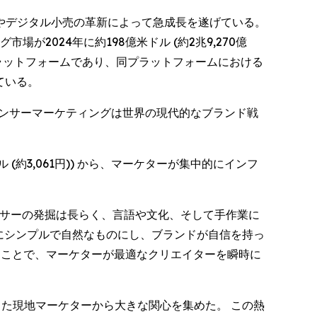
やデジタル小売の革新によって急成長を遂げている。
が2024年に約198億米ドル (約2兆9,270億
プラットフォームであり、同プラットフォームにおける
れている。
ルエンサーマーケティングは世界の現代的なブランド戦
約3,061円)) から、マーケターが集中的にインフ
ンフルエンサーの発掘は長らく、言語や文化、そして手作業に
うにシンプルで自然なものにし、ブランドが自信を持っ
ることで、マーケターが最適なクリエイターを瞬時に
加した現地マーケターから大きな関心を集めた。 この熱