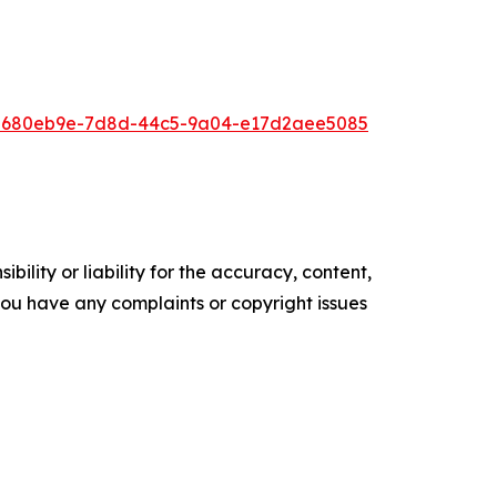
5680eb9e-7d8d-44c5-9a04-e17d2aee5085
ility or liability for the accuracy, content,
f you have any complaints or copyright issues