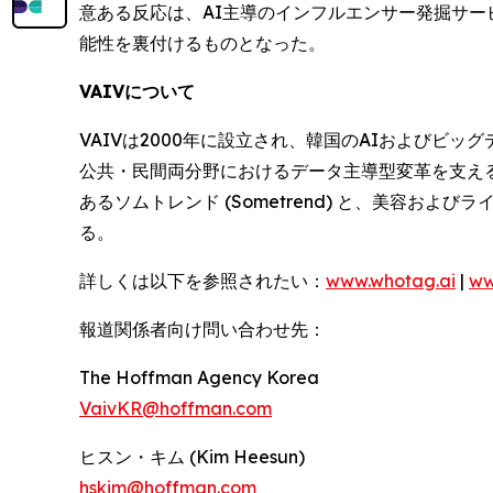
意ある反応は、AI主導のインフルエンサー発掘サー
能性を裏付けるものとなった。
VAIVについて
VAIVは2000年に設立され、韓国のAIおよびビ
公共・民間両分野におけるデータ主導型変革を支える
あるソムトレンド (Sometrend) と、美容お
る。
詳しくは以下を参照されたい：
www.whotag.ai
|
ww
報道関係者向け問い合わせ先：
The Hoffman Agency Korea
VaivKR@hoffman.com
ヒスン・キム (Kim Heesun)
hskim@hoffman.com