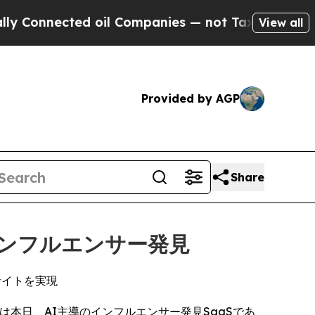
nected oil Companies — not Taxpayers — the Chan
View all
Provided by AGP
Share
インフルエンサー発見
サイトを実現
は本日、AI主導のインフルエンサー発見SaaSであ