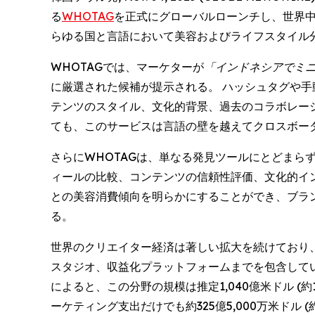
る
WHOTAG
を正式にグローバルローンチし、世界中
らゆる国と言語において美容およびライフスタイル
WHOTAGでは、マーケターが
「インドネシアでミ
に厳選された候補が提示される。 ハッシュタグや手動フィ
テンツのスタイル、文化的背景、過去のコラボレー
ても、このサービスは言語の壁を越えてクロスボー
さらにWHOTAGは、単なる発見ツールにとどまら
ィールの比較、コンテンツの信頼性評価、文化的イ
との美容消費傾向を明らかにすることができ、ブラ
る。
世界のクリエイター経済は著しい拡大を続けており
スタジオ、収益化プラットフォームまでを包含して
によると、この分野の規模は推定1,040億米ドル (約
ーケティング支出だけでも約325億5,000万米ドル (