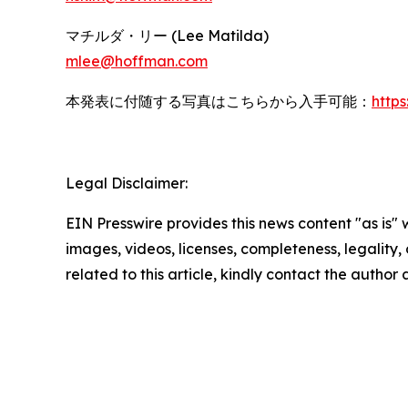
マチルダ・リー (Lee Matilda)
mlee@hoffman.com
本発表に付随する写真はこちらから入手可能：
http
Legal Disclaimer:
EIN Presswire provides this news content "as is" 
images, videos, licenses, completeness, legality, o
related to this article, kindly contact the author