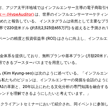
方、アジア太平洋地域ではインフルエンサー主導の電子商取引
(HypeAuditor)
は、世界のインフルエンサーマーケティング市場
%を占めたと報告している。 インスタグラムは依然として主要な
220億米ドル (約3兆2,523億655万円) を超えると予測さ
ペーンの精度と投資収益率 (ROI) はさらに向上し、インフ
体系を提供しており、無料プランや基本プラン (月額20米ドル (
用できるブースターパスまでを用意している。
キム (Kim Kyung-seo) は次のように述べている。「イ
ける私たちのビジョンは、インフルエンサーの発掘を会話のよ
AIの革新と、20年以上にわたる文化分析の専門知識を融合す
レンドを理解できるようにしたいと考えています。」
主催したクライアントセミナーにおいて紹介され、同イベントに参