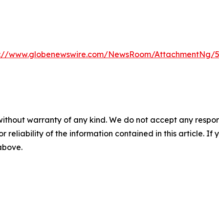
s://www.globenewswire.com/NewsRoom/AttachmentNg/
without warranty of any kind. We do not accept any responsib
r reliability of the information contained in this article. I
 above.