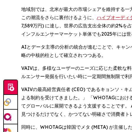
地域別では、北米が最大の市場シェアを維持する一
この潮流をさらに裏付けるように、
ハイプオーディター 
7,589万円) に達し、世界の広告支出全体の約2
インフルエンサーマーケット単体でも2025年には世界で
AIとデータ主導の分析の統合が進むことで、キャン
略の中核的柱として確立されつつある。
VAIVは、多様なユーザーのニーズに応じた柔軟な料金
ルエンサー発掘を行いたい時に一定期間無制限で利
VAIVの最高経営責任者 (CEO) であるキョンソ・
よる制約を受けてきました。」 「WHOTAGにお
てグローバルに展開できるよう支援することです。 
見つけるだけでなく、かつてない明確さで消費者ト
同時に、WHOTAGは韓国でメタ (META) が