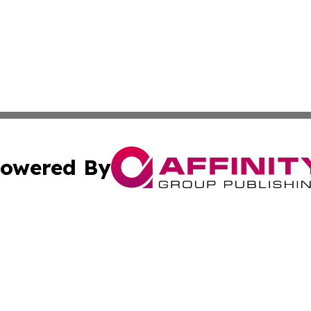
owered By
ubmit Press Release
Terms & Conditions
Copyright/DMCA
Inc. dba Affinity Group Publishing & Colorado Industry Wi
Cookie Settings / Your Privacy Choices