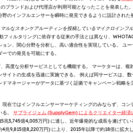
のブランドおよび代理店が利用可能となったことを発表した。 1
分野のインフルエンサーを瞬時に発見できるように設計された
ニマルなスキンケアルーティンを投稿しているマイクロインフ
ルタリングに依存する従来の手法とは異なり、WHOTAGのGPTプロ
ション、関心分野を分析し、高い適合性を実現している。 ユー
ダーでの発見を可能にする。
ず、高度な分析サービスとしても機能する。 マーケターは、
ンサイトの生成を迅速に実施できる。 例えば同サービスは、数
ンドマネージャーがデータに基づく証拠でキャンペーン戦略を
、現在ではインフルエンサーマーケティングのみならず、コン
いる。
サプライジェム (SupplyGem) によるクリエイター経済レポート 
15兆3,745億4,005万円) に達し、近年爆発的な成長を遂
約4兆9,815億8,220万円) に上り、2015年以降で約18倍