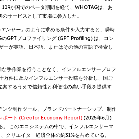
09か国でのベータ期間を経て、WHOTAGは、あ
初のサービスとして市場に参入した。
ルエンサー」
のように求める条件を入力すると、瞬時
ファイリング (GPT Profiling) は、コン
ザーが英語、日本語、またはその他の言語で検索し
複雑な手作業を行うことなく、インフルエンサープロフ
十万件に及ぶインフルエンサー投稿を分析し、国ご
立案するうえで信頼性と利便性の高い手段を提供す
テンツ制作ツール、ブランドパートナーシップ、制作
(Creator Economy Report)
(2025年6月)
げている。 このエコシステムの中で、インフルエンサーマ
に拡大し、クリエイター経済全体の約31%を占めている。