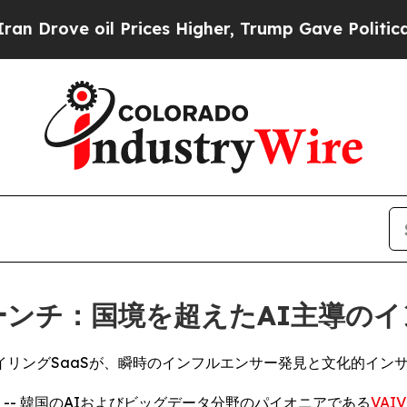
e oil Prices Higher, Trump Gave Politically Con
ーンチ：国境を超えたAI主導の
イリングSaaSが、瞬時のインフルエンサー発見と文化的イン
SWIRE) -- 韓国のAIおよびビッグデータ分野のパイオニアである
VAIV