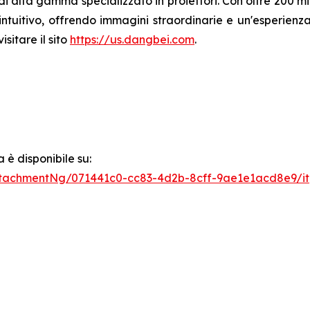
i alta gamma specializzato in proiettori. Con oltre 200 mi
ntuitivo, offrendo immagini straordinarie e un'esperienza 
sitare il sito
https://us.dangbei.com
.
è disponibile su:
tachmentNg/071441c0-cc83-4d2b-8cff-9ae1e1acd8e9/it