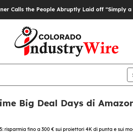
the People Abruptly Laid off “Simply a Math P
ime Big Deal Days di Amazon 
: risparmia fino a 300 € sui proiettori 4K di punta e sui mode