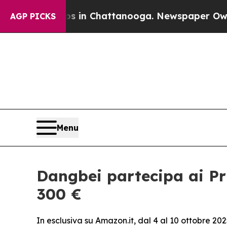
e
Chaos in Chattanooga. Newspaper Owner Calls 
AGP PICKS
Menu
Dangbei partecipa ai Pr
300 €
In esclusiva su Amazon.it, dal 4 al 10 ottobre 2025