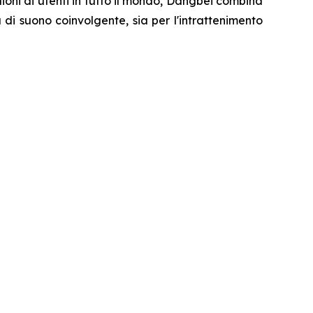
lioni di utenti in tutto il mondo, Dangbei combina
di suono coinvolgente, sia per l'intrattenimento