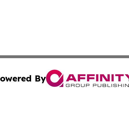
owered By
ubmit Press Release
Terms & Conditions
Copyright/DMCA
Inc. dba Affinity Group Publishing & Colorado Industry Wi
Cookie Settings / Your Privacy Choices