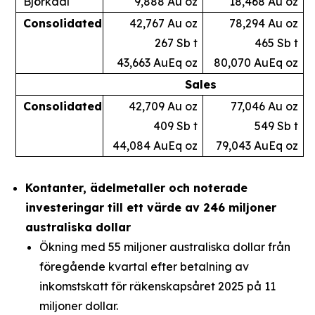
Björkdal
9,888 Au oz
18,468 Au oz
Consolidated
42,767 Au oz
78,294 Au oz
267 Sb t
465 Sb t
43,663 AuEq oz
80,070 AuEq oz
Sales
Consolidated
42,709 Au oz
77,046 Au oz
409 Sb t
549 Sb t
44,084 AuEq oz
79,043 AuEq oz
Kontanter, ädelmetaller och noterade
investeringar till ett värde av 246 miljoner
australiska dollar
Ökning med 55 miljoner australiska dollar från
föregående kvartal efter betalning av
inkomstskatt för räkenskapsåret 2025 på 11
miljoner dollar.