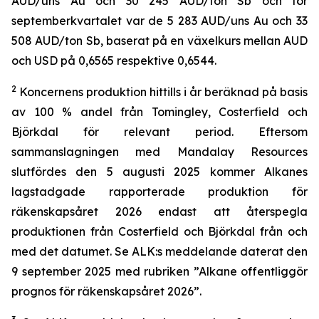
AUD/uns Au och 30 245 AUD/ton Sb och för
septemberkvartalet var de 5 283 AUD/uns Au och 33
508 AUD/ton Sb, baserat på en växelkurs mellan AUD
och USD på 0,6565 respektive 0,6544.
2
Koncernens produktion hittills i år beräknad på basis
av 100 % andel från Tomingley, Costerfield och
Björkdal för relevant period. Eftersom
sammanslagningen med Mandalay Resources
slutfördes den 5 augusti 2025 kommer Alkanes
lagstadgade rapporterade produktion för
räkenskapsåret 2026 endast att återspegla
produktionen från Costerfield och Björkdal från och
med det datumet. Se ALK:s meddelande daterat den
9 september 2025 med rubriken ”Alkane offentliggör
prognos för räkenskapsåret 2026”.