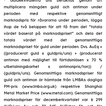
Guldekvivalenta uns beräknas genom att
multiplicera mängden guld och antimon under
perioden med respektive genomsnittligt
marknadspris för råvarorna under perioden, lägga
ihop de två beloppen för att få fram det ”totala
värdet baserat på marknadspriset” och dela det
totala värdet med det genomsnittliga
marknadspriset för guld under perioden. Dvs. AuEq =
((producerat guld x guldpris/uns) + (producerat
antimon med möjlighet till förtidsinlösen x 70 %
utbetalningsbarhet x antimonpris/ton)) /
(guldpris/uns). Genomsnittliga marknadspriser för
guld och antimon är hämtade från LMBA:s dagliga
PM-pris (www.lmba.org.uk) respektive Shanghai
Metal Market Price (www.metal.com). Genomsnittliga
marknadspriser för decemberkvartalet var 6 299