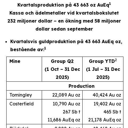
1
Kvartalsproduktion på 43 663 oz AuEq
Kassa och ädelmetaller vid kvartalsbokslutet
232 miljoner dollar – en ökning med 58 miljoner
dollar sedan september
Kvartalsvis guldproduktion på 43 663 AuEq oz,
1
bestående av:
2
Mine
Group Q2
Group YTD
(1 Oct – 31 Dec
(1 Jul – 31 Dec
2025)
2025)
Production
Tomingley
22,089 Au oz
40,424 Au oz
Costerfield
10,790 Au oz
19,402 Au oz
267 Sb t
465 Sb t
11,686 AuEq oz
21,178 AuEq oz