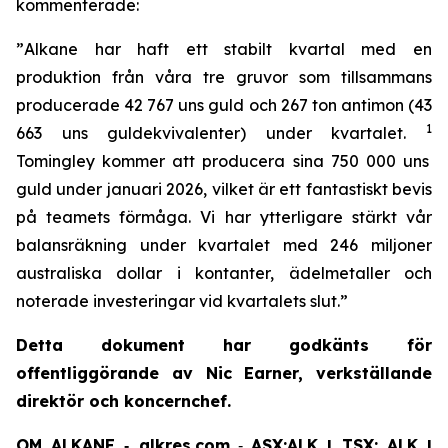
kommenterade:
”
Alkane har haft ett stabilt kvartal med en
produktion från våra tre gruvor som tillsammans
producerade 42 767 uns guld och 267 ton antimon (43
1
663 uns guldekvivalenter) under kvartalet.
Tomingley kommer att producera sina 750 000 uns
guld under januari 2026, vilket är ett fantastiskt bevis
på teamets förmåga. Vi har ytterligare stärkt vår
balansräkning under kvartalet med 246 miljoner
australiska dollar i kontanter, ädelmetaller och
noterade investeringar vid kvartalets slut
.”
Detta dokument har godkänts för
offentliggörande av Nic Earner, verkställande
direktör och koncernchef.
OM ALKANE ‐ alkres.com
‐
ASX:ALK | TSX: ALK |