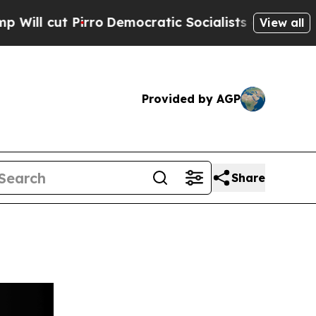
 Pirro
Democratic Socialists of America Propose
View all
Provided by AGP
Share