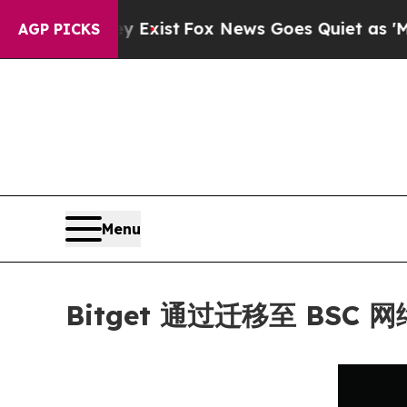
f They Exist
Fox News Goes Quiet as 'Maga Media 
AGP PICKS
Menu
Bitget 通过迁移至 BS