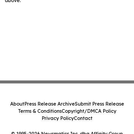
above.
About
Press Release Archive
Submit Press Release
Terms & Conditions
Copyright/DMCA Policy
Privacy Policy
Contact
© 1995-2026 Newsmatics Inc. dba Affinity Group