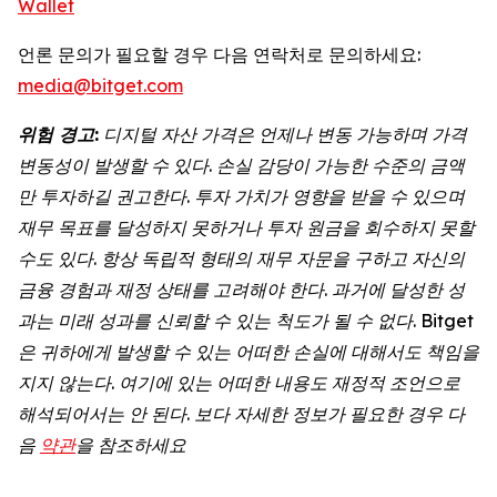
Wallet
언론 문의가 필요할 경우 다음 연락처로 문의하세요:
media@bitget.com
위험
경고
:
디지털
자산
가격은
언제나
변동
가능하며
가격
변동성이
발생할
수
있다
.
손실
감당이
가능한
수준의
금액
만
투자하길
권고한다
.
투자
가치가
영향을
받을
수
있으며
재무
목표를
달성하지
못하거나
투자
원금을
회수하지
못할
수도
있다
.
항상
독립적
형태의
재무
자문을
구하고
자신의
금융
경험과
재정
상태를
고려해야
한다
.
과거에
달성한
성
과는
미래
성과를
신뢰할
수
있는
척도가
될
수
없다
. Bitget
은
귀하에게
발생할
수
있는
어떠한
손실에
대해서도
책임을
지지
않는다
.
여기에
있는
어떠한
내용도
재정적
조언으로
해석되어서는
안
된다
.
보다
자세한
정보가
필요한
경우
다
음
약관
을
참조하세요