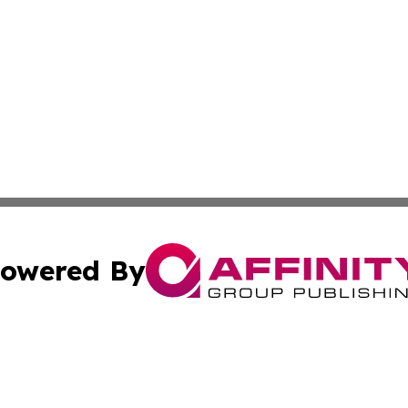
owered By
ubmit Press Release
Terms & Conditions
Copyright/DMCA
Inc. dba Affinity Group Publishing & Colorado Industry Wi