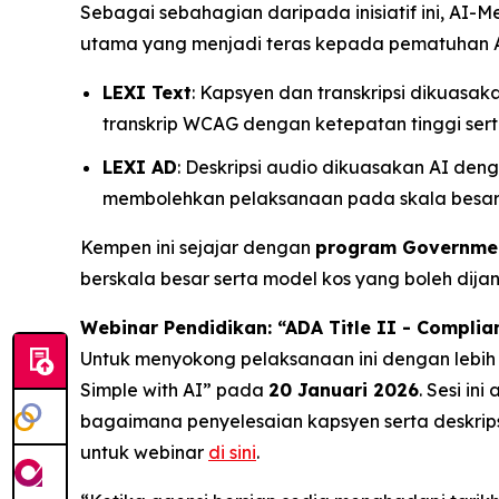
Sebagai sebahagian daripada inisiatif ini, AI
utama yang menjadi teras kepada pematuhan 
LEXI Text
: Kapsyen dan transkripsi dikuas
transkrip WCAG dengan ketepatan tinggi se
LEXI AD
: Deskripsi audio dikuasakan AI den
membolehkan pelaksanaan pada skala besar 
Kempen ini sejajar dengan
program Governmen
berskala besar serta model kos yang boleh dija
Webinar Pendidikan: “ADA Title II - Complia
Untuk menyokong pelaksanaan ini dengan lebih
Simple with AI”
pada
20 Januari 2026
. Sesi i
bagaimana penyelesaian kapsyen serta deskrip
untuk webinar
di sini
.