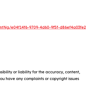
tNg/e04f14f6-9709-4d60-9f5f-d86ef4a03fe2
ility or liability for the accuracy, content,
f you have any complaints or copyright issues