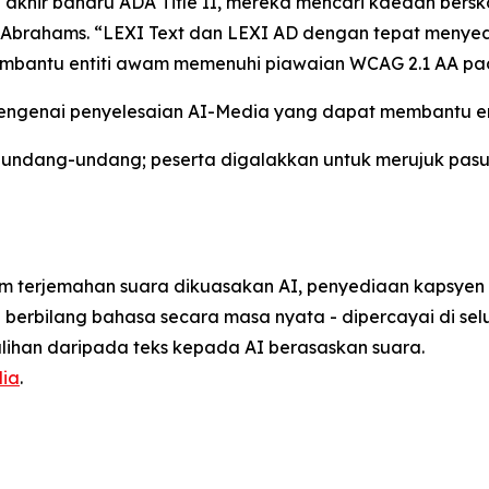
h akhir baharu ADA Title II, mereka mencari kaedah bers
a Abrahams. “LEXI Text dan LEXI AD dengan tepat menye
embantu entiti awam memenuhi piawaian WCAG 2.1 AA pad
 mengenai penyelesaian AI-Media yang dapat membantu en
t undang-undang; peserta digalakkan untuk merujuk pa
am terjemahan suara dikuasakan AI, penyediaan kapsyen 
erbilang bahasa secara masa nyata - dipercayai di selu
ihan daripada teks kepada AI berasaskan suara.
ia
.