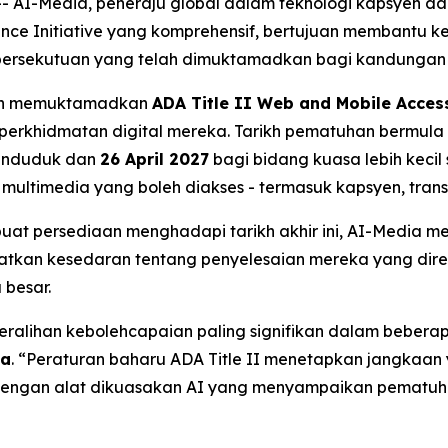
I-Media, peneraju global dalam teknologi kapsyen dan d
ce Initiative yang komprehensif, bertujuan membantu ke
ersekutuan yang telah dimuktamadkan bagi kandungan d
telah memuktamadkan
ADA Title II Web and Mobile Access
erkhidmatan digital mereka. Tarikh pematuhan bermul
penduduk dan
26 April 2027
bagi bidang kuasa lebih kecil
ultimedia yang boleh diakses - termasuk kapsyen, transkr
 persediaan menghadapi tarikh akhir ini, AI-Media mela
gkatkan kesedaran tentang penyelesaian mereka yang d
 besar.
peralihan kebolehcapaian paling signifikan dalam beber
ia
. “Peraturan baharu ADA Title II menetapkan jangkaan 
dengan alat dikuasakan AI yang menyampaikan pematuh