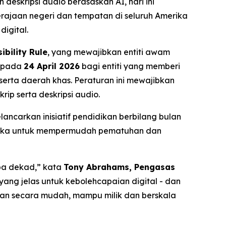
eskripsi audio berasaskan AI, hari ini
rajaan negeri dan tempatan di seluruh Amerika
igital.
ibility Rule
, yang mewajibkan entiti awam
a pada
24 April 2026
bagi entiti yang memberi
 serta daerah khas. Peraturan ini mewajibkan
ip serta deskripsi audio.
ncarkan inisiatif pendidikan berbilang bulan
ireka untuk mempermudah pematuhan dan
apa dekad,” kata
Tony Abrahams, Pengasas
yang jelas untuk kebolehcapaian digital - dan
an secara mudah, mampu milik dan berskala