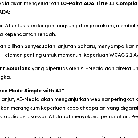
-Media akan mengeluarkan
10-Point ADA Title II Complia
ADA:
akan AI untuk kandungan langsung dan prarakam, membol
rta kependaman rendah.
gan pilihan penyesuaian lanjutan baharu, menyampaikan na
- elemen penting untuk memenuhi keperluan WCAG 2.1 A
t Solutions
yang diperluas oleh AI-Media dan direka un
ngka.
nce Made Simple with AI”
 lanjut, AI-Media akan menganjurkan webinar peringkat
ni akan merangkum keperluan kebolehcapaian yang digar
si audio berasaskan AI dapat menyokong pematuhan. Pes