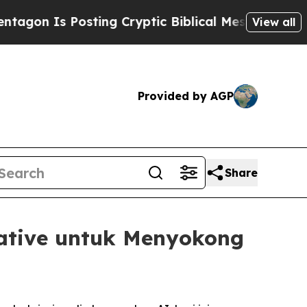
Is Posting Cryptic Biblical Messages on Social 
View all
Provided by AGP
Share
iative untuk Menyokong