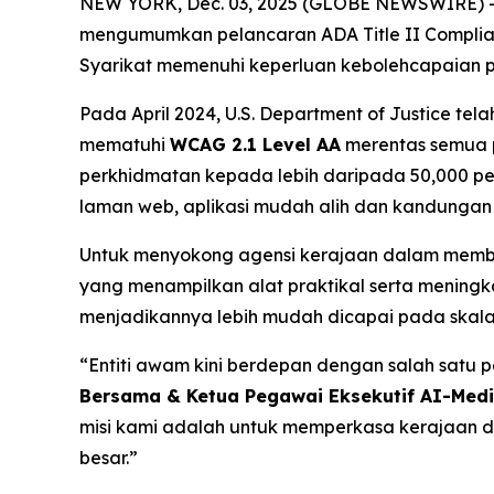
NEW YORK, Dec. 03, 2025 (GLOBE NEWSWIRE) -- A
mengumumkan pelancaran ADA Title II Complian
Syarikat memenuhi keperluan kebolehcapaian p
Pada April 2024, U.S. Department of Justice 
mematuhi
WCAG 2.1 Level AA
merentas semua p
perkhidmatan kepada lebih daripada 50,000 
laman web, aplikasi mudah alih dan kandungan m
Untuk menyokong agensi kerajaan dalam membuat
yang menampilkan alat praktikal serta menin
menjadikannya lebih mudah dicapai pada skala
“Entiti awam kini berdepan dengan salah satu 
Bersama & Ketua Pegawai Eksekutif AI-Med
misi kami adalah untuk memperkasa kerajaan 
besar.”