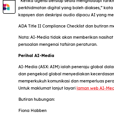
“Ketika agensi bersiap sedia menghadapi tarik
perkhidmatan digital yang boleh diakses,” kat
kapsyen dan deskripsi audio dipacu AI yang m
ADA Title II Compliance Checklist dan butiran
Nota: AI-Media tidak akan memberikan nasiha
persoalan mengenai tafsiran peraturan.
Perihal AI-Media
AI-Media (ASX: AIM) ialah peneraju global dal
dan pengekod global menyediakan kecerdasan b
memperkukuh komunikasi dan memperluas peral
Untuk maklumat lanjut layari
laman web AI-Med
Butiran hubungan:
Fiona Habben