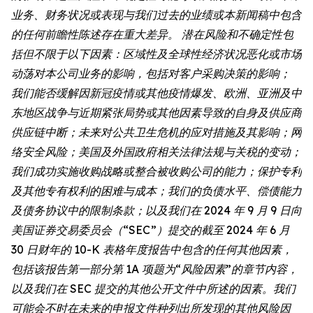
业务、财务状况或表现与我们过去的业绩或本新闻稿中包含
的任何前瞻性陈述存在重大差异。 潜在风险和不确定性包
括但不限于以下因素：区域性及全球性经济状况恶化或市场
动荡对本公司业务的影响，包括对客户采购决策的影响；
我们能否缓解因新冠疫情或其他疫情爆发、欧洲、亚洲及中
东地区战争与近期紧张局势或其他因素导致的自身及供应商
供应链中断；未来对公共卫生危机的应对措施及其影响；网
络安全风险；美国及外国政府相关法律法规与关税的变动；
我们成功实施收购战略或整合被收购公司的能力；保护专利
及其他专有权利的困难与成本；我们的负债水平、偿债能力
及债务协议中的限制条款；以及我们在 2024 年 9 月 9 日向
美国证券交易委员会（“SEC”）提交的截至 2024 年 6 月
30 日财年的 10-K 表格年度报告中包含的任何其他因素，
包括该报告第一部分第 1A 项题为“风险因素”的章节内容，
以及我们在 SEC 提交的其他公开文件中所述的因素。我们
可能会不时在未来的申报文件种列出所发现的其他风险因