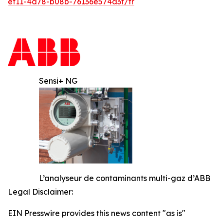
ef11-4d78-b08b-76136e574d3f/fr
Sensi+ NG
L’analyseur de contaminants multi-gaz d’ABB
Legal Disclaimer:
EIN Presswire provides this news content "as is"